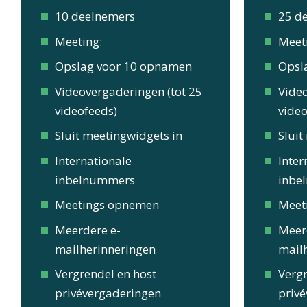
10 deelnemers
25 d
Meeting:
Meet
Opslag voor 10 opnamen
Opsl
Videovergaderingen (tot 25
Video
videofeeds)
video
Sluit meetingwidgets in
Sluit
Internationale
Inter
inbelnummers
inbe
Meetings opnemen
Meet
Meerdere e-
Meer
mailherinneringen
mail
Vergrendel en host
Vergr
privévergaderingen
priv