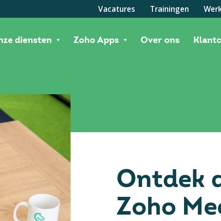
Vacatures
Trainingen
Werk
nze diensten
Zoho Apps
Over ons
Klant
Ontdek d
Zoho Me