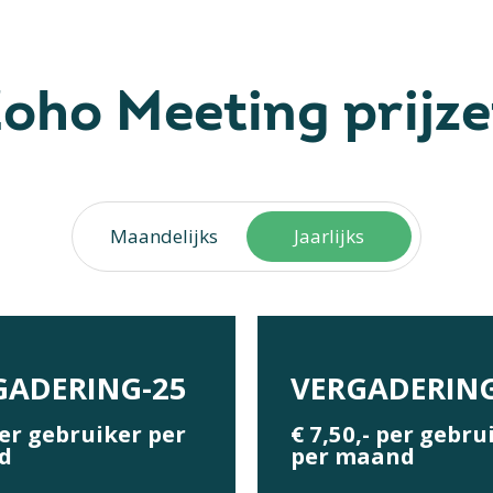
oho Meeting prijz
Maandelijks
Jaarlijks
GADERING-25
VERGADERING
per gebruiker per
€ 7,50,- per gebru
d
per maand