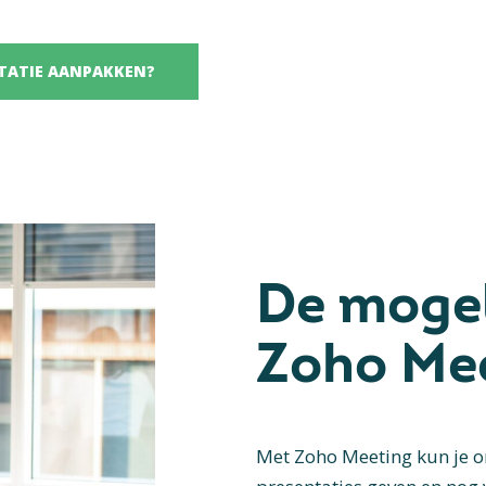
NTATIE AANPAKKEN?
De mogel
Zoho Me
Met Zoho Meeting kun je o