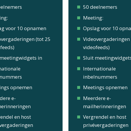
eelnemers
50 deelnemers
ing:
Meeting:
ag voor 10 opnamen
Opslag voor 10 opn
vergaderingen (tot 25
Videovergaderingen 
feeds)
videofeeds)
 meetingwidgets in
Sluit meetingwidgets
nationale
Internationale
lnummers
inbelnummers
ings opnemen
Meetings opnemen
dere e-
Meerdere e-
herinneringen
mailherinneringen
endel en host
Vergrendel en host
évergaderingen
privévergaderingen