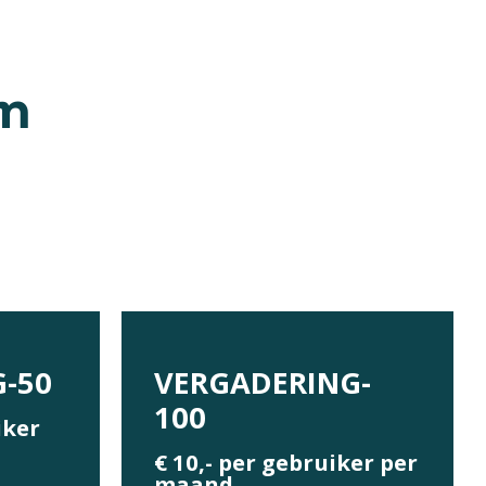
en
-50
VERGADERING-
100
iker
€ 10,- per gebruiker per
maand