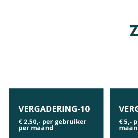
Z
VERGADERING-10
VER
€ 2,50,- per gebruiker
€ 5,- 
per maand
maan