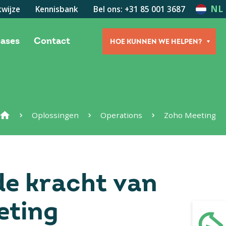
NL
wijze
Kennisbank
Bel ons: +31 85 001 3687
cases
Contact
HOE KUNNEN WE HELPEN?
Oplossingen
Operations
Zoho Meeting
e kracht van
eting