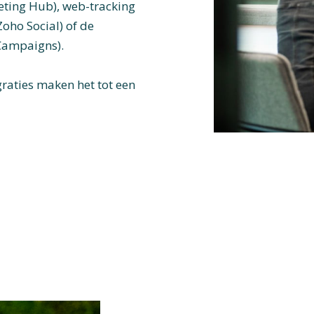
ting Hub), web-tracking
Zoho Social) of de
Campaigns).
raties maken het tot een