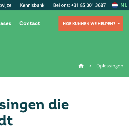
NL
wijze
Kennisbank
Bel ons: +31 85 001 3687
cases
Contact
HOE KUNNEN WE HELPEN?
Oplossingen
singen die
dt