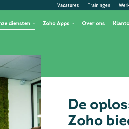
Vacatures
Trainingen
Werk
nze diensten
Zoho Apps
Over ons
Klant
De oplos
Zoho bie