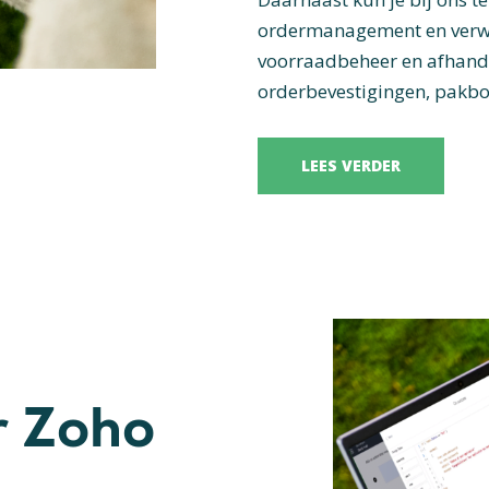
ordermanagement en verwerk
voorraadbeheer en afhande
orderbevestigingen, pakbo
LEES VERDER
r Zoho