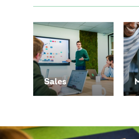
Sales
M