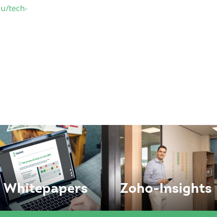
u/tech-
Whitepapers
Zoho-Insights