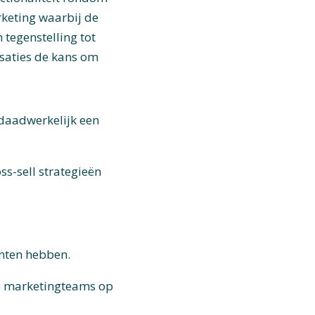
keting waarbij de
n tegenstelling tot
isaties de kans om
r daadwerkelijk een
-sell strategieën
anten hebben.
 en marketingteams op