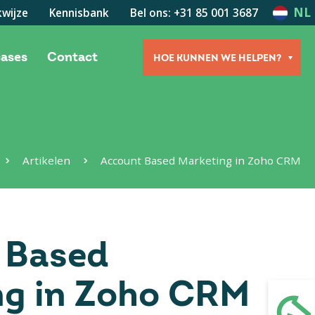
NL
wijze
Kennisbank
Bel ons: +31 85 001 3687
cases
Contact
HOE KUNNEN WE HELPEN?
Artikelen
Account Based Marketing in Zoho CRM
 Based
ng in Zoho CRM