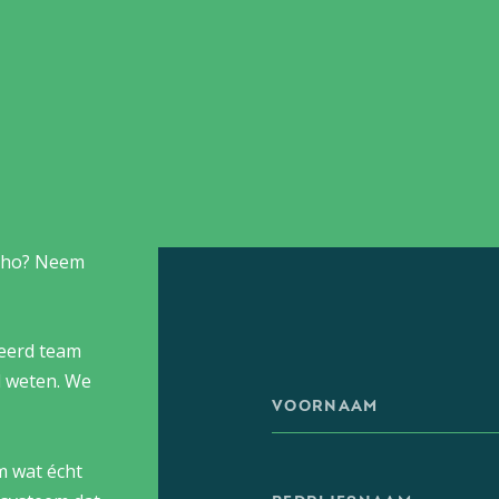
Zoho? Neem
teerd team
 weten. We
m wat écht