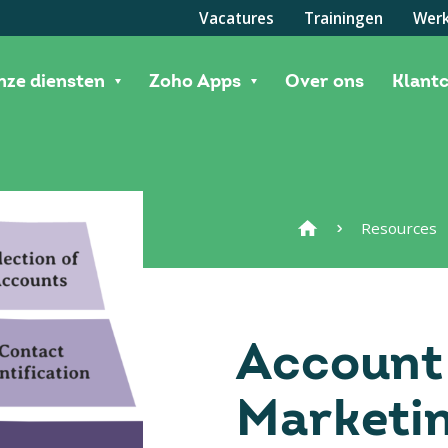
Vacatures
Trainingen
Werk
nze diensten
Zoho Apps
Over ons
Klant
Resources
Account
Marketi