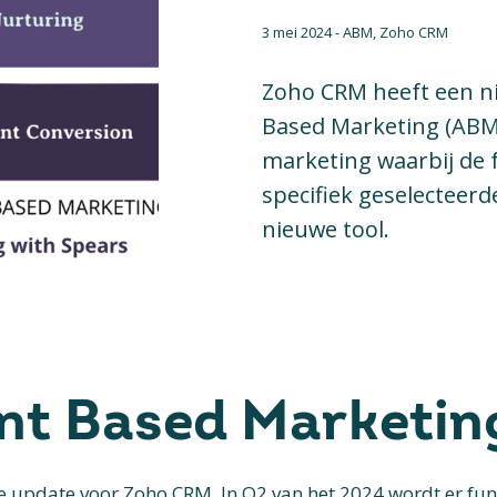
3 mei 2024 - ABM, Zoho CRM
Zoho CRM heeft een n
Based Marketing (ABM
marketing waarbij de f
specifiek geselecteerd
nieuwe tool.
nt Based Marketin
te update voor Zoho CRM. In Q2 van het 2024 wordt er fu