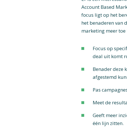
Account Based Mark
focus ligt op het ber
het benaderen van de
marketing meer toe 
Focus op specif
deal uit komt r
Benader deze k
afgestemd kunn
Pas campagnes 
Meet de result
Geeft meer inzi
één lijn zitten.