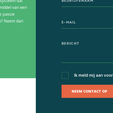
 systeem dat
 middel van een
e passie
en? Neem dan
Ik meld mij aan voo
NEEM CONTACT OP