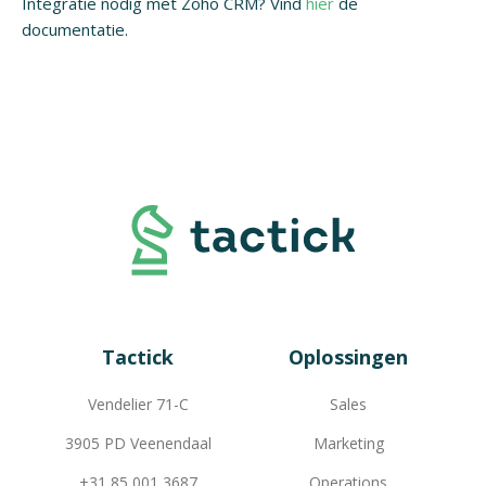
Integratie nodig met Zoho CRM? Vind
hier
de
documentatie.
Tactick
Oplossingen
Vendelier 71-C
Sales
3905 PD Veenendaal
Marketing
+31 85 001 3687
Operations