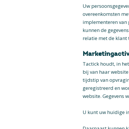
Uw persoonsgegevens
overeenkomsten met 
implementeren van p
kunnen de gegevens 
relatie met de klant
Marketingactiv
Tactick houdt, in h
bij van haar websit
tijdstip van opvrag
geregistreerd en wor
website. Gegevens w
U kunt uw huidige i
Daarnaast kunnen kl