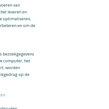
voeren van
het leveren en
e optimaliseren,
erbeteren en om de
ene bezoekgegevens
uw computer, het
rt, worden
klikgedrag op de
gen.
erhouden.