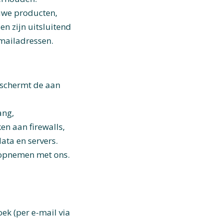
uwe producten,
en zijn uitsluitend
-mailadressen.
eschermt de aan
ang,
en aan firewalls,
ata en servers.
t opnemen met ons.
oek (per e-mail via