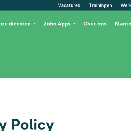
Vacatures
Trainingen
Werk
nze diensten
Zoho Apps
Over ons
Klant
y Policy