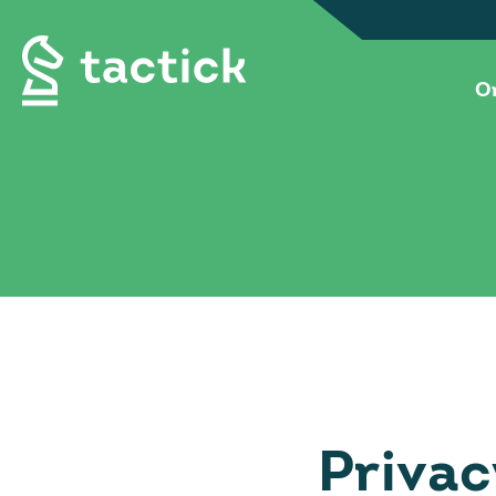
O
Privac